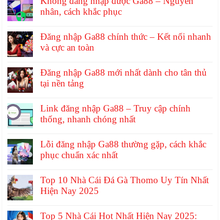
Không đăng nhập được Ga88 – Nguyên
nhân, cách khắc phục
Đăng nhập Ga88 chính thức – Kết nối nhanh
và cực an toàn
Đăng nhập Ga88 mới nhất dành cho tân thủ
tại nền tảng
Link đăng nhập Ga88 – Truy cập chính
thống, nhanh chóng nhất
Lỗi đăng nhập Ga88 thường gặp, cách khắc
phục chuẩn xác nhất
Top 10 Nhà Cái Đá Gà Thomo Uy Tín Nhất
Hiện Nay 2025
Top 5 Nhà Cái Hot Nhất Hiện Nay 2025: