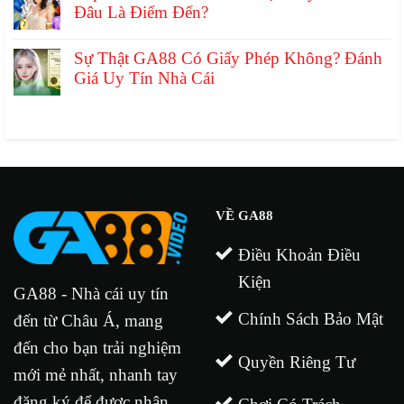
Đâu Là Điểm Đến?
Sự Thật GA88 Có Giấy Phép Không? Đánh
Giá Uy Tín Nhà Cái
VỀ GA88
Điều Khoản Điều
Kiện
GA88 - Nhà cái uy tín
Chính Sách Bảo Mật
đến từ Châu Á, mang
đến cho bạn trải nghiệm
Quyền Riêng Tư
mới mẻ nhất, nhanh tay
đăng ký để được nhận