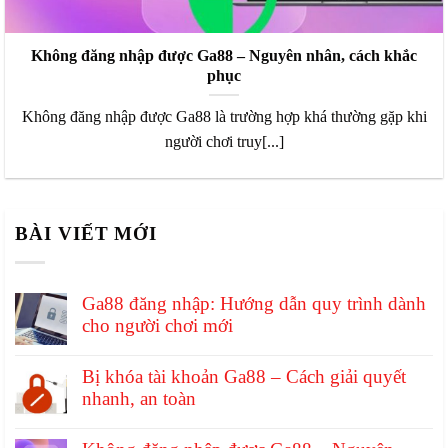
Không đăng nhập được Ga88 – Nguyên nhân, cách khắc
phục
Không đăng nhập được Ga88 là trường hợp khá thường gặp khi
người chơi truy[...]
BÀI VIẾT MỚI
Ga88 đăng nhập: Hướng dẫn quy trình dành
cho người chơi mới
Bị khóa tài khoản Ga88 – Cách giải quyết
nhanh, an toàn