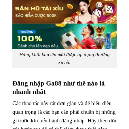
Hàng khối khuyến mãi được áp dụng thường
xuyên
Đăng nhập Ga88 như thế nào là
nhanh nhất
Các thao tác này rất đơn giản và dễ hiểu điều
quan trọng là các bạn cần phải chuẩn bị những
gì trước khi tiến hành đăng nhập. Hãy theo dõi