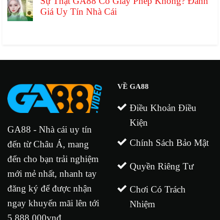
Sự Thật GA88 Có Giấy Phép Không? Đánh
Giá Uy Tín Nhà Cái
VỀ GA88
Điều Khoản Điều
Kiện
GA88 - Nhà cái uy tín
Chính Sách Bảo Mật
đến từ Châu Á, mang
đến cho bạn trải nghiệm
Quyền Riêng Tư
mới mẻ nhất, nhanh tay
đăng ký để được nhận
Chơi Có Trách
ngay khuyến mãi lên tới
Nhiệm
5.888.000vnđ.