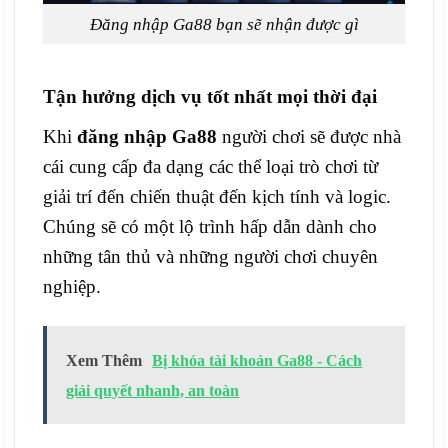
Đăng nhập Ga88 bạn sẽ nhận được gì
Tận hưởng dịch vụ tốt nhất mọi thời đại
Khi
đăng nhập Ga88
người chơi sẽ được nhà
cái cung cấp đa dạng các thể loại trò chơi từ
giải trí đến chiến thuật đến kịch tính và logic.
Chúng sẽ có một lộ trình hấp dẫn dành cho
những tân thủ và những người chơi chuyên
nghiệp.
Xem Thêm
Bị khóa tài khoản Ga88 - Cách
giải quyết nhanh, an toàn