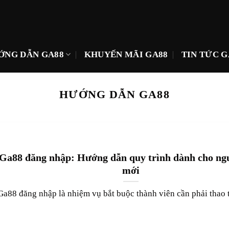
ỚNG DẪN GA88
KHUYẾN MÃI GA88
TIN TỨC G
HƯỚNG DẪN GA88
Ga88 đăng nhập: Hướng dẫn quy trình dành cho ngư
mới
Ga88 đăng nhập là nhiệm vụ bắt buộc thành viên cần phải thao tá