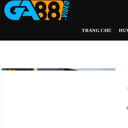
Skip
to
content
TRANG CHỦ
HƯ