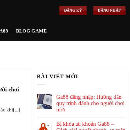
ĐĂNG KÝ
ĐĂNG NHẬP
A88
BLOG GAME
BÀI VIẾT MỚI
ời chơi
Ga88 đăng nhập: Hướng dẫn
quy trình dành cho người chơi
mới
c khi[...]
Bị khóa tài khoản Ga88 –