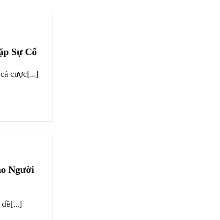
ặp Sự Cố
á cược[...]
ho Người
đề[...]