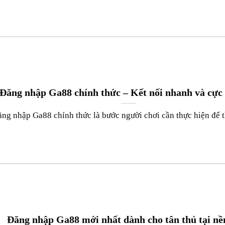
Đăng nhập Ga88 chính thức – Kết nối nhanh và cực 
ng nhập Ga88 chính thức là bước người chơi cần thực hiện để th
Đăng nhập Ga88 mới nhất dành cho tân thủ tại nề