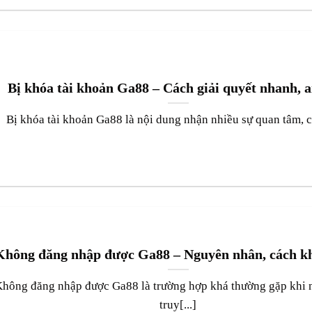
Bị khóa tài khoản Ga88 – Cách giải quyết nhanh, a
Bị khóa tài khoản Ga88 là nội dung nhận nhiều sự quan tâm, ch
Không đăng nhập được Ga88 – Nguyên nhân, cách k
hông đăng nhập được Ga88 là trường hợp khá thường gặp khi 
truy[...]