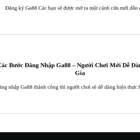
Đăng ký Ga88 Các bạn sẽ được mở ra một cánh cửa mới dẫn đ
Các Bước Đăng Nhập Ga88 – Người Chơi Mới Dễ D
Gia
ng nhập Ga88 thành công thì người chơi sẽ dễ dàng hiện thực hó