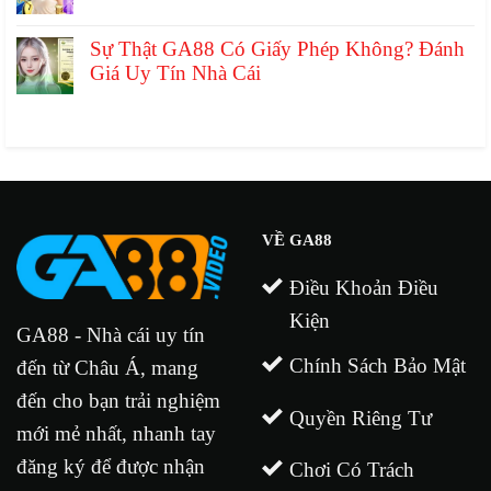
Sự Thật GA88 Có Giấy Phép Không? Đánh
Giá Uy Tín Nhà Cái
VỀ GA88
Điều Khoản Điều
Kiện
GA88 - Nhà cái uy tín
Chính Sách Bảo Mật
đến từ Châu Á, mang
đến cho bạn trải nghiệm
Quyền Riêng Tư
mới mẻ nhất, nhanh tay
đăng ký để được nhận
Chơi Có Trách