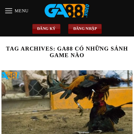
Skip
MENU
to
content
ĐĂNG KÝ
ĐĂNG NHẬP
TAG ARCHIVES:
GA88 CÓ NHỮNG SẢNH
GAME NÀO