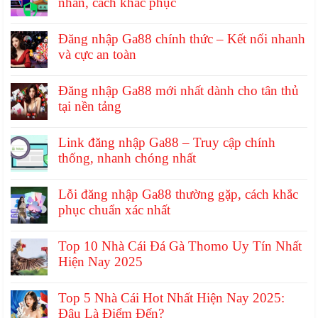
nhân, cách khắc phục
Đăng nhập Ga88 chính thức – Kết nối nhanh
và cực an toàn
Đăng nhập Ga88 mới nhất dành cho tân thủ
tại nền tảng
Link đăng nhập Ga88 – Truy cập chính
thống, nhanh chóng nhất
Lỗi đăng nhập Ga88 thường gặp, cách khắc
phục chuẩn xác nhất
Top 10 Nhà Cái Đá Gà Thomo Uy Tín Nhất
Hiện Nay 2025
Top 5 Nhà Cái Hot Nhất Hiện Nay 2025:
Đâu Là Điểm Đến?