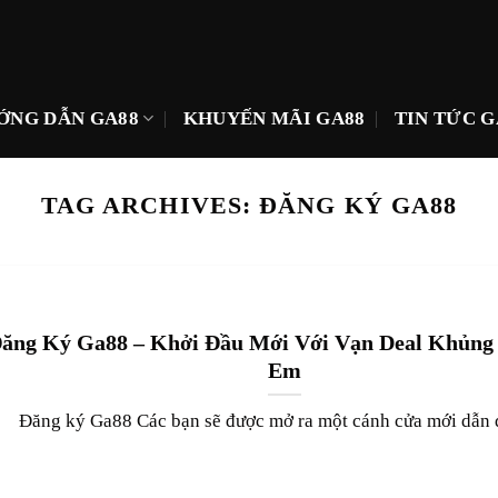
ỚNG DẪN GA88
KHUYẾN MÃI GA88
TIN TỨC G
TAG ARCHIVES:
ĐĂNG KÝ GA88
ăng Ký Ga88 – Khởi Đầu Mới Với Vạn Deal Khủng
Em
Đăng ký Ga88 Các bạn sẽ được mở ra một cánh cửa mới dẫn đ