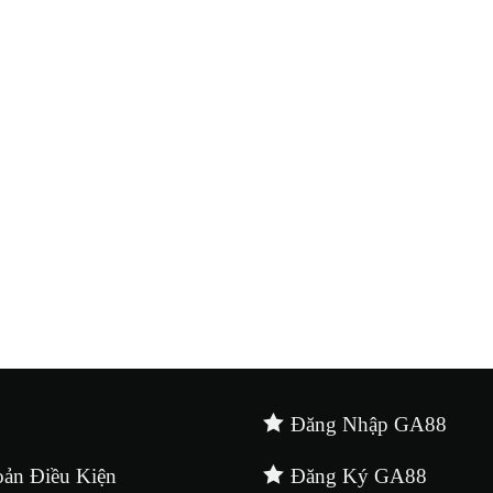
Đăng Nhập GA88
ản Điều Kiện
Đăng Ký GA88