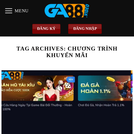
Skip
MENU
to
content
ĐĂNG KÝ
ĐĂNG NHẬP
TAG ARCHIVES:
CHƯƠNG TRÌNH
KHUYẾN MÃI